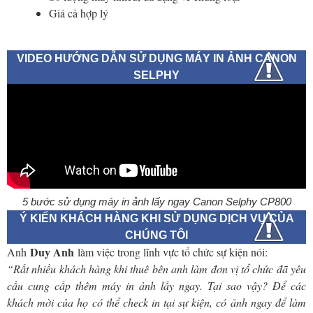
Giá cả hợp lý
VIDEO HƯỚNG DẪN SỬ DỤNG MÁY IN ẢNH CANON
SELPHY
5 bước sử dụng máy in ảnh lấy ngay Canon Selphy CP800
Ý KIẾN KHÁCH HÀNG KHI SỬ DỤNG DỊCH VỤ CỦA
CHÚNG TÔI
Duy Anh
Anh
làm việc trong lĩnh vực tổ chức sự kiện nói:
“Rất nhiều khách hàng khi thuê bên anh làm đơn vị tổ chức đã yêu
cầu cung cấp thêm máy in ảnh lấy ngay. Tại sao vậy? Để các
khách mời của họ có thể check in tại sự kiện, có ảnh ngay để làm