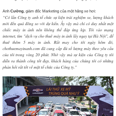
Anh
Cường
, giám đốc Marketing của một hãng xe hơi:
“Có lần Công ty anh tổ chức sự kiện trải nghiệm xe, lượng khách
mời đến quá đông so với dự kiến. Ấy vậy mà chỉ có duy nhất một
chiếc máy in ảnh nên không thể đáp ứng kịp. Tôi vào mạng
internet, tìm "dịch vụ cho thuê máy in ảnh lấy ngay tại Hà Nội", để
thuê thêm 5 máy in ảnh. Rất may cho tôi ngày hôm đó,
chothuemayinanh.com đã cung cấp đủ số lượng máy theo yêu cầu
của tôi trong vòng 20 phút.
Nhờ vậy mà sự kiện của Công ty tôi
diễn ra thành công tốt đẹp, khách hàng của chúng tôi có những
phản hồi rất tốt về mặt tổ chức của Công ty."