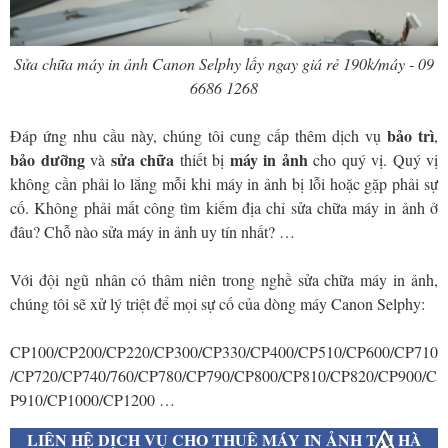
Sửa chữa máy in ảnh Canon Selphy lấy ngay giá rẻ 190k/máy - 09
6686 1268
bảo trì
Đáp ứng nhu cầu này, chúng tôi cung cấp thêm dịch vụ
,
bảo dưỡng
sửa chữa
máy in ảnh
và
thiết bị
cho quý vị. Quý vị
không cần phải lo lắng mỗi khi máy in ảnh bị lỗi hoặc gặp phải sự
cố. Không phải mất công tìm kiếm địa chỉ sửa chữa máy in ảnh ở
đâu? Chỗ nào sửa máy in ảnh uy tín nhất? …
Với đội ngũ nhân có thâm niên trong nghề sửa chữa máy in ảnh,
chúng tôi sẽ xử lý triệt để mọi sự cố của dòng máy Canon Selphy:
CP100/CP200/CP220/CP300/CP330/CP400/CP510/CP600/CP710
/CP720/CP740/760/CP780/CP790/CP800/CP810/CP820/CP900/C
P910/CP1000/CP1200 …
LIÊN HỆ DỊCH VỤ CHO THUÊ MÁY IN ẢNH TẠI HÀ