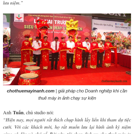
lưu niệm.”
chothuemayinanh.com
| giải pháp cho Doanh nghiệp khi cần
thuê máy in ảnh chạy sự kiện
Tuấn
Anh
, chủ studio nói:
“Hiện nay, mọi người rất thích chụp hình lấy liền khi tham dự tiệc
cưới. Với các khách mời, họ rất muốn lưu lại hình ảnh kỷ niệm
cùng cô dâu và chú rể. Bởi vậy, tôi chọn dịch vụ cho thuê máy in