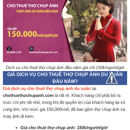
Dịch vụ cho thuê thợ chụp ảnh đầu năm giá chỉ 150k/người/giờ
GIÁ DỊCH VỤ CHO THUÊ THỢ CHỤP ẢNH DU XUÂN
ĐẦU NĂM?
Giá dịch vụ cho thuê thợ chụp ảnh du xuân
tại
chothuethochupanh.com
là rất rẻ. Khách hàng chỉ phải bỏ ra
mức chi phí rất nhỏ, trong khi đó quyền lợi của khách hàng lại vô
cùng lớn. Với mức giá 150,000vnđ, đã bao gồm thợ chụp ảnh và
máy ảnh đi kèm.
Giá cho thuê thợ chụp ảnh: 150k/người/giờ