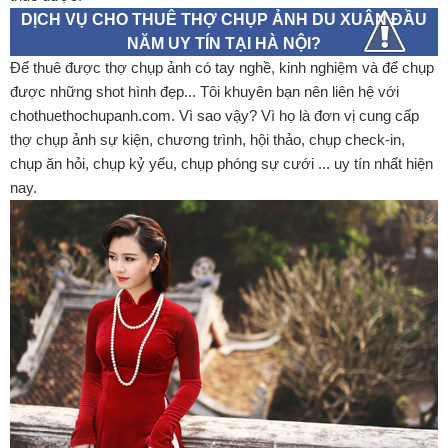
DỊCH VỤ CHO THUÊ THỢ CHỤP ẢNH DU XUÂN ĐẦU
NĂM UY TÍN TẠI HÀ NỘI?
Để thuê được thợ chụp ảnh có tay nghề, kinh nghiệm và để chụp
được những shot hình đẹp... Tôi khuyên bạn nên liên hệ với
chothuethochupanh.com. Vì sao vậy? Vì họ là đơn vị cung cấp
thợ chụp ảnh sự kiện, chương trình, hội thảo, chụp check-in,
chụp ăn hỏi, chụp kỷ yếu, chụp phóng sự cưới ... uy tín nhất hiện
nay.