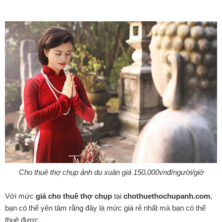
Cho thuê thợ chụp ảnh du xuân giá 150,000vnđ/người/giờ
Với mức
giá cho thuê thợ chụp
tại
chothuethochupanh.com
,
bạn có thể yên tâm rằng đây là mức giá rẻ nhất mà bạn có thể
thuê được.