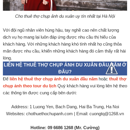
Cho thuê thợ chụp ảnh du xuân uy tín nhất tại Hà Nội
Với đội ngũ nhân viên hùng hậu, tay nghề cao nên chất lượng
dịch vụ họ mang lại luôn đáp ứng được nhu cầu thị hiếu của
khách hàng. Với những khách hàng khó tính nhất họ cũng thỏa
mãn được nhu cầu, khiến những khách hàng đó cảm thấy rất hài
lòng.
LIÊN HỆ THUÊ THỢ CHỤP ẢNH DU XUÂN ĐẦU NĂM Ở
ĐÂU?
Để
liên hệ thuê thợ chụp ảnh du xuân đầu năm
hoặc
thuê thợ
chụp ảnh theo tour du lịch
Quý khách hàng vui lòng liên hệ theo
các thông tin được cung cấp bên dưới:
Address: 1 Luong Yen, Bach Dang, Hai Ba Trung, Ha Noi
Websites: chothuethochupanh.com | Email: cuongtq@1268.vn
Hotline: 09 6686 1268 (Mr. Cường)