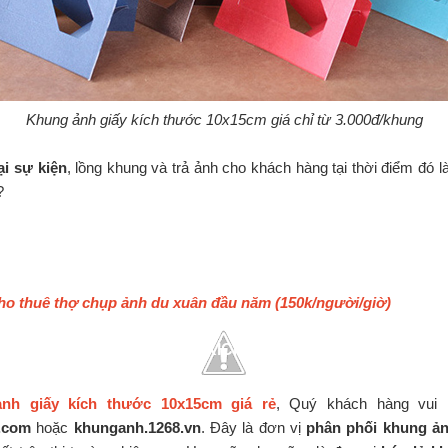
Khung ảnh giấy kích thước 10x15cm giá chỉ từ 3.000đ/khung
ại sự kiện
, lồng khung và trả ảnh cho khách hàng tại thời điểm đó l
?
ho thuê thợ chụp ảnh du xuân đầu năm (150k/người/giờ)
ÀO BÁN KHUNG ẢNH GIẤY KÍCH THƯỚC 10X15CM GIÁ RẺ
nh giấy kích thước 10x15cm giá rẻ
, Quý khách hàng vui 
.com
hoặc
khunganh.1268.vn
. Đây là đơn vị
phân phối khung ản