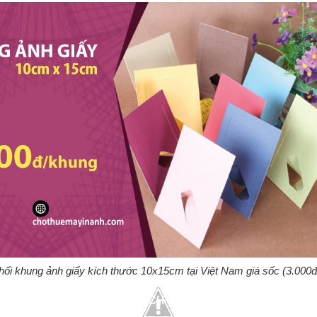
ối khung ảnh giấy kích thước 10x15cm tại Việt Nam giá sốc (3.000
MUA KHUNG ẢNH GIẤY KÍCH THƯỚC 10X15CM Ở ĐÂU?