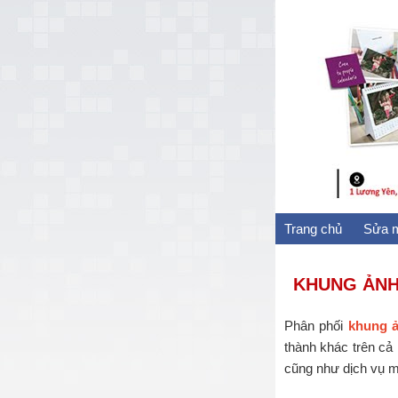
Trang chủ
Sửa m
KHUNG ẢNH 
Phân phối
khung ả
thành khác trên c
cũng như dịch vụ m