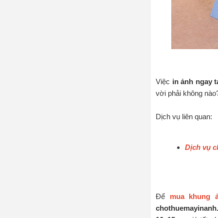
Việc
in ảnh ngay t
vời phải không nào
Dịch vụ liên quan:
Dịch vụ c
NƠI N
Để
mua khung ả
chothuemayinanh