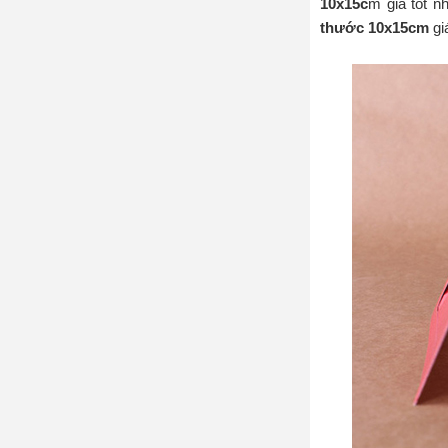
10x15c
m giá tốt n
thước 10x15cm
giá