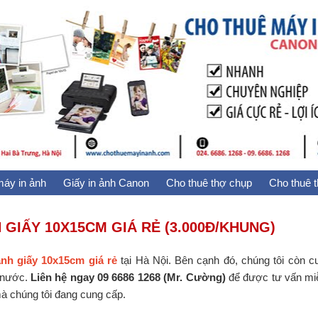
áy in ảnh
Giấy in ảnh Canon
Cho thuê thợ chụp
Cho thuê 
GIẤY 10X15CM GIÁ RẺ (3.000Đ/KHUNG)
nh giấy 10x15cm giá rẻ
tại Hà Nội. Bên cạnh đó, chúng tôi còn cu
ả nước.
Liên hệ ngay 09 6686 1268 (Mr. Cường)
để được tư vấn mi
à chúng tôi đang cung cấp.