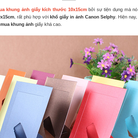
ua khung ảnh giấy kích thước 10x15cm
bởi sự tiện dụng mà nó
0x15cm
, rất phù hợp với
khổ giấy in ảnh Canon Selphy
. Hiện nay
u
mua khung ảnh
giấy khá cao.